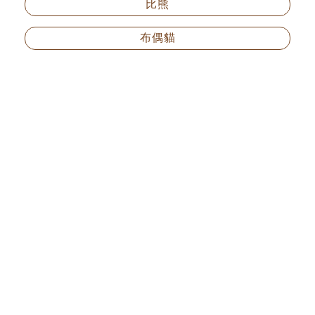
比熊
布偶貓